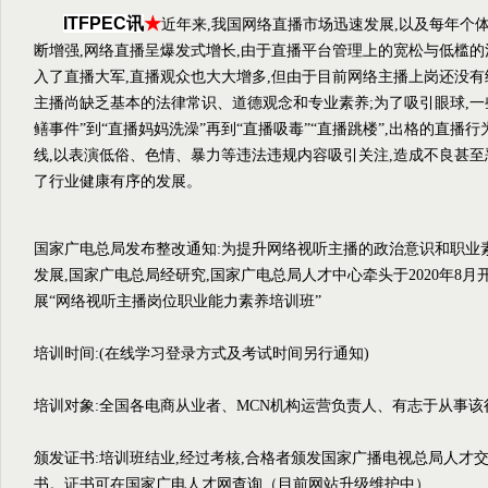
ITFPEC讯
★
近年来,我国网络直播市场迅速发展,以及每年个
断增强,网络直播呈爆发式增长,由于直播平台管理上的宽松与低槛的
入了直播大军,直播观众也大大增多,但由于目前网络主播上岗还没有
主播尚缺乏基本的法律常识、道德观念和专业素养;为了吸引眼球,一
鳝事件”到“直播妈妈洗澡”再到“直播吸毒”“直播跳楼”,出格的直播
线,以表演低俗、色情、暴力等违法违规内容吸引关注,造成不良甚至
了行业健康有序的发展。
国家广电总局发布整改通知:为提升网络视听主播的政治意识和职业
发展,国家广电总局经研究,国家广电总局人才中心牵头于2020年8
展“网络视听主播岗位职业能力素养培训班”
培训时间:(在线学习登录方式及考试时间另行通知)
培训对象:全国各电商从业者、MCN机构运营负责人、有志于从事
颁发证书:培训班结业,经过考核,合格者颁发国家广播电视总局人才
书。证书可在国家广电人才网查询（目前网站升级维护中）